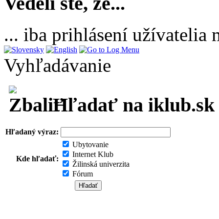
Vedeli ste, že...
... iba prihlásení užívateli
Vyhľadávanie
Hľadať na iklub.sk
Hľadaný výraz:
Ubytovanie
Internet Klub
Kde hľadať:
Žilinská univerzita
Fórum