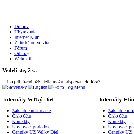
Domov
Ubytovanie
Internet Klub
Žilinská univerzita
Fórum
Odkazy
Webmail
Vedeli ste, že...
... iba prihlásení užívatelia môžu prispievať do fóra?
Internáty Veľký Diel
Internáty Hli
Základné informácie
Základné inf
Číslo účtu
Číslo účtu
Kontakty
Kontakty
Ubytovací poriadok
Ubytovací po
Cenníky UZ Veľký Diel
Cenníky UZ -