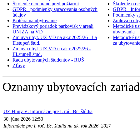
Školenie o ochrane pred požiarmi
Školenie o oc
GDPR - podmienky spracovania osobných
GDPR - Inform
údajov
Podmienky sp
Kritéria na ubytovanie
Zmluva o uby
Prevádzkový poriadok parkovísk v areáli
Metodické usm
UNIZA na VD
ubytovania
Zmluva ubyt. UZ VD na ak.r.2025/26 - I.a
Metodické usm
II.stupeň štud.
za ubytovani
Zmluva ubyt. UZ VD na ak.r.2025/26 -
III.stupeň štud.
Rada ubytovaných študentov - RUŠ
Zľavy
Oznamy ubytovacích zariad
UZ Hliny V: Informácie pre I. roč. Bc. štúdia
30. júna 2026 12:50
Informácie pre I. roč. Bc. štúdia na ak. rok 2026_2027