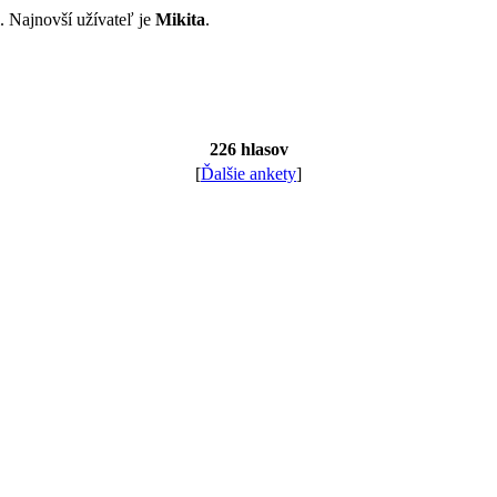
i. Najnovší užívateľ je
Mikita
.
226 hlasov
[
Ďalšie ankety
]