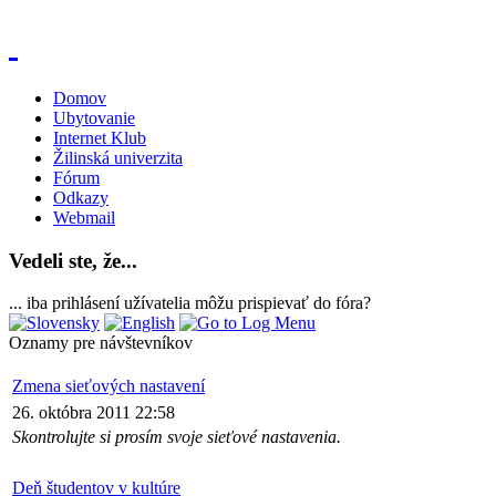
Domov
Ubytovanie
Internet Klub
Žilinská univerzita
Fórum
Odkazy
Webmail
Vedeli ste, že...
... iba prihlásení užívatelia môžu prispievať do fóra?
Oznamy pre návštevníkov
Zmena sieťových nastavení
26. októbra 2011 22:58
Skontrolujte si prosím svoje sieťové nastavenia.
Deň študentov v kultúre