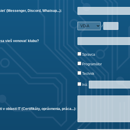
sieť (Messenger, Discord, Whatsup...):
/
 sa vieš venovať klubu?
Spravca
Programátor
Technik
Iná:
 v oblasti IT (Certifikáty, oprávnenia, práca...):