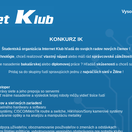
Vysok
KONKURZ IK
Študentská organizácia Internet Klub hľadá do svojich radov nových členov !
chnológie
, chceš realizovať
vlastný nápad
alebo máš rád
správcovské záležitosti
lne nasadenie
bakalárskej
alebo
diplomovej
práce ? Hľadáš
skúsenosti
a chceš s
Pridaj sa do skupiny ľudí spravujúcich jednu z
najväčších sietí v Žiline
!
eloper
rávy siete a jeho prepoja so servermi
ť reálne nasadenie a výsledok tvojej roboty môžu vidieť tisíce ľudí
rov a sieťových zariadení
yselného hardwaru a softwaru
D systémy, CISCO/MikroTik routre a switche, HikVision/Sony kamerové systémy
váranie optiky a na analýzu a manipuláciu metaliky
podpora užívateľov, oboznamovanie použivateľov o zmenách a odstávkach
mi štátnej inštitúcie, vyhotovovanie verejného obstarávania pre potreby klubu