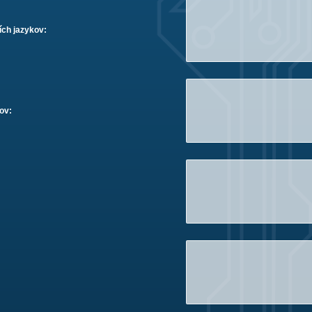
ích jazykov:
ov: