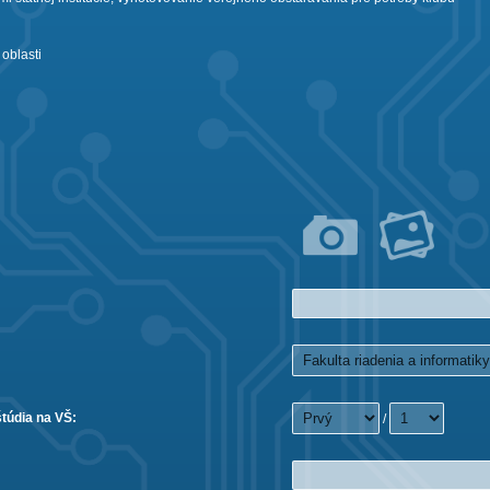
 oblasti
štúdia na VŠ:
/