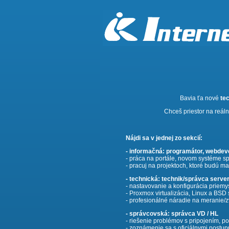
Bavia ťa nové
te
Chceš priestor na reá
Nájdi sa v jednej zo sekcií:
- informačná: programátor, webdev
- práca na portále, novom systéme sp
- pracuj na projektoch, ktoré budú ma
- technická: technik/správca serve
- nastavovanie a konfigurácia priem
- Proxmox virtualizácia, Linux a BS
- profesionálné náradie na meranie/z
- správcovská: správca VD / HL
- riešenie problémov s pripojením, 
- zoznámenie sa s oficiálnymi postup