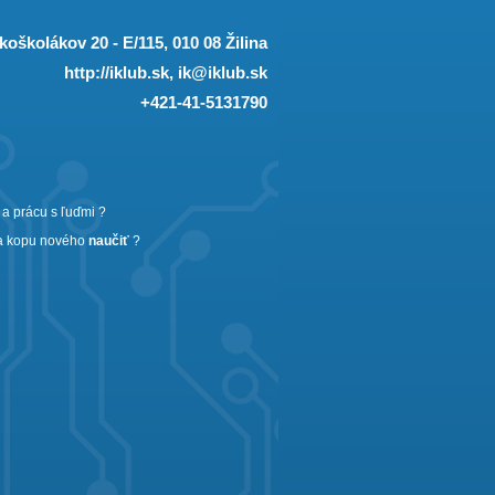
oškolákov 20 - E/115, 010 08 Žilina
http://iklub.sk, ik@iklub.sk
+421-41-5131790
a prácu s ľuďmi ?
a kopu nového
naučiť
?