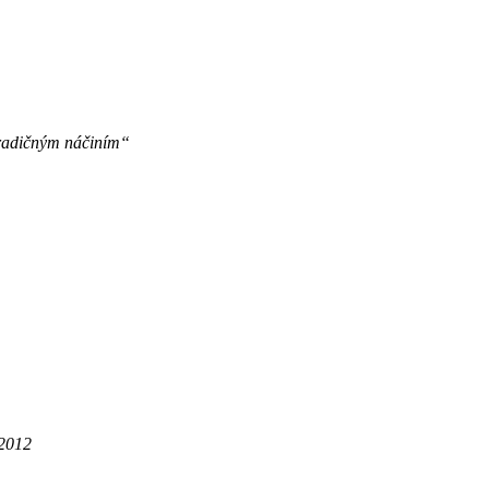
tradičným náčiním“
/2012