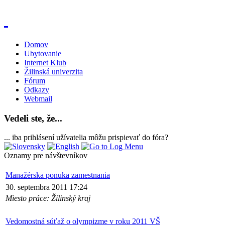
Domov
Ubytovanie
Internet Klub
Žilinská univerzita
Fórum
Odkazy
Webmail
Vedeli ste, že...
... iba prihlásení užívatelia môžu prispievať do fóra?
Oznamy pre návštevníkov
Manažérska ponuka zamestnania
30. septembra 2011 17:24
Miesto práce: Žilinský kraj
Vedomostná súťaž o olympizme v roku 2011 VŠ