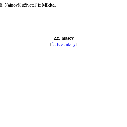
li. Najnovší užívateľ je
Mikita
.
225 hlasov
[
Ďalšie ankety
]