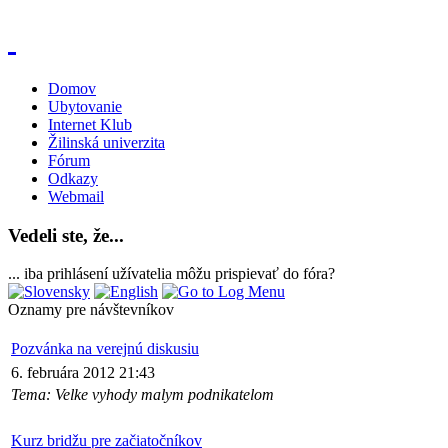
Domov
Ubytovanie
Internet Klub
Žilinská univerzita
Fórum
Odkazy
Webmail
Vedeli ste, že...
... iba prihlásení užívatelia môžu prispievať do fóra?
Oznamy pre návštevníkov
Pozvánka na verejnú diskusiu
6. februára 2012 21:43
Tema: Velke vyhody malym podnikatelom
Kurz bridžu pre začiatočníkov