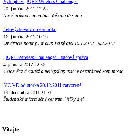
Vyhrajte v „IQRF Wireless Challenge“
20. januára 2012 17:28
Nové příklady pomohou Vašemu designu
Telovýchova v novom roku
16. januára 2012 10:16
Otváracie hodiny Fit-club Veľký diel 16.1.2012 - 9.2.2012
„IQRF Wireless Challenge“ - tlačová správa
4. januára 2012 22:36
Celosvětová soutěž o nejlepší aplikaci v bezdrátové komunikaci
ŠIC VD od utorka 20.12.2011 zatvorené
19. decembra 2011 21:31
Študentské informačné centrum Veľký diel
Vitajte