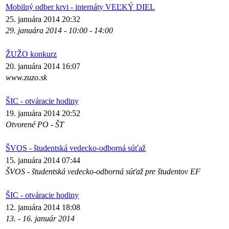
Mobilný odber krvi - internáty VEĽKÝ DIEL
25. januára 2014 20:32
29. januára 2014 - 10:00 - 14:00
ŽUŽO konkurz
20. januára 2014 16:07
www.zuzo.sk
ŠIC - otváracie hodiny
19. januára 2014 20:52
Otvorené PO - ŠT
ŠVOS - študentská vedecko-odborná súťaž
15. januára 2014 07:44
ŠVOS - študentská vedecko-odborná súťaž pre študentov EF
ŠIC - otváracie hodiny
12. januára 2014 18:08
13. - 16. január 2014