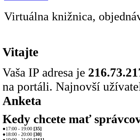
Virtuálna knižnica, objednáv
Vitajte
Vaša IP adresa je
216.73.21
na portáli. Najnovší užívate
Anketa
Kedy chcete mať správcov
●
17:00 - 19:00
[
35
]
●
18:00 - 20:00
[
30
]
●
19:00 - 21:00
[
161
]