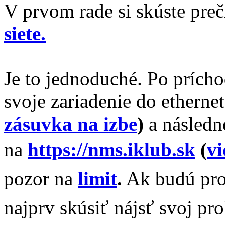
V prvom rade si skúste pre
siete.
Je to jednoduché. Po príchod
svoje zariadenie do ethern
zásuvka na izbe
)
a následn
na
https://nms.iklub.sk
(
v
pozor na
limit
.
Ak budú pro
najprv skúsiť nájsť svoj p