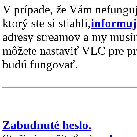
V prípade, že Vám nefungujú
ktorý ste si stiahli,
informuj
adresy streamov a my musíme
môžete nastaviť VLC pre p
budú fungovať.
Zabudnut
é
heslo.