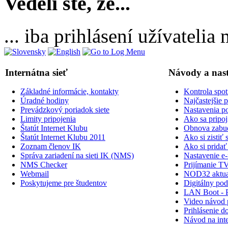
Vedeli ste, že...
... iba prihlásení užívateli
Internátna sieť
Návody a nas
Základné informácie, kontakty
Kontrola spot
Úradné hodiny
Najčastejšie 
Prevádzkový poriadok siete
Nastavenia po
Limity pripojenia
Ako sa pripoji
Štatút Internet Klubu
Obnova zabud
Štatút Internet Klubu 2011
Ako si zisti
Zoznam členov IK
Ako si prid
Správa zariadení na sieti IK (NMS)
Nastavenie e-
NMS Checker
Prijímanie TV
Webmail
NOD32 aktual
Poskytujeme pre študentov
Digitálny po
LAN Boot - 
Video návod p
Prihlásenie do
Návod na inte