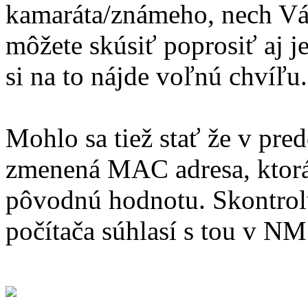
kamaráta/známeho, nech Vám
môžete skúsiť poprosiť aj j
si na to nájde voľnú chvíľu.
Mohlo sa tiež stať že v pr
zmenená MAC adresa, ktorá
pôvodnú hodnotu. Skontrolu
počítača súhlasí s tou v NM