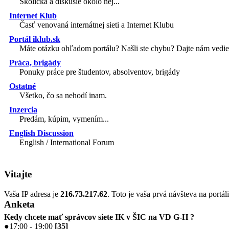
Školička a diskusie okolo nej...
Internet Klub
Časť venovaná internátnej sieti a Internet Klubu
Portál iklub.sk
Máte otázku ohľadom portálu? Našli ste chybu? Dajte nám vedie
Práca, brigády
Ponuky práce pre študentov, absolventov, brigády
Ostatné
Všetko, čo sa nehodí inam.
Inzercia
Predám, kúpim, vymením...
English Discussion
English / International Forum
Vitajte
Vaša IP adresa je
216.73.217.62
. Toto je vaša prvá návšteva na portál
Anketa
Kedy chcete mať správcov siete IK v ŠIC na VD G-H ?
●
17:00 - 19:00
[
35
]