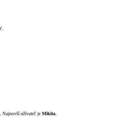
ť.
i. Najnovší užívateľ je
Mikita
.