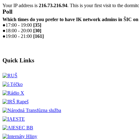
Your IP address is
216.73.216.94
. This is your first visit to the dormi
Poll
Which times do you prefer to have IK network admins in ŠIC 
●
17:00 - 19:00
[
35
]
●
18:00 - 20:00
[
30
]
●
19:00 - 21:00
[
161
]
Quick Links