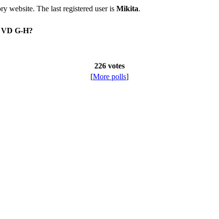
tory website. The last registered user is
Mikita
.
on VD G-H?
226 votes
[
More polls
]