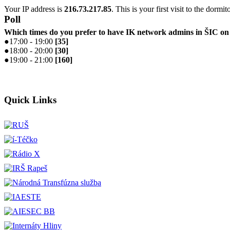
Your IP address is
216.73.217.85
. This is your first visit to the dormi
Poll
Which times do you prefer to have IK network admins in ŠIC 
●
17:00 - 19:00
[
35
]
●
18:00 - 20:00
[
30
]
●
19:00 - 21:00
[
160
]
Quick Links