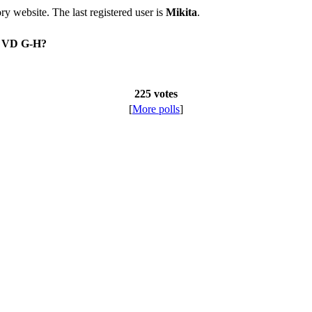
tory website. The last registered user is
Mikita
.
on VD G-H?
225 votes
[
More polls
]