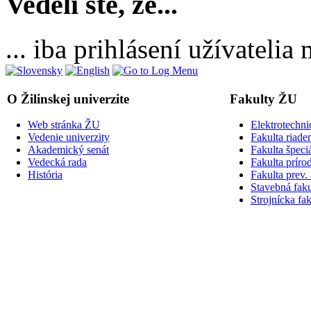
Vedeli ste, že...
... iba prihlásení užívateli
O Žilinskej univerzite
Fakulty ŽU
Web stránka ŽU
Elektrotechni
Vedenie univerzity
Fakulta riade
Akademický senát
Fakulta špeci
Vedecká rada
Fakulta príro
História
Fakulta prev.
Stavebná faku
Strojnícka fak