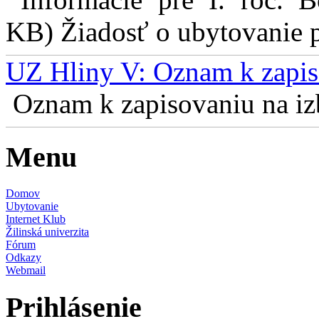
KB) Žiadosť o ubytovanie pr
UZ Hliny V: Oznam k zapis
Oznam k zapisovaniu na izb
Menu
Domov
Ubytovanie
Internet Klub
Žilinská univerzita
Fórum
Odkazy
Webmail
Prihlásenie