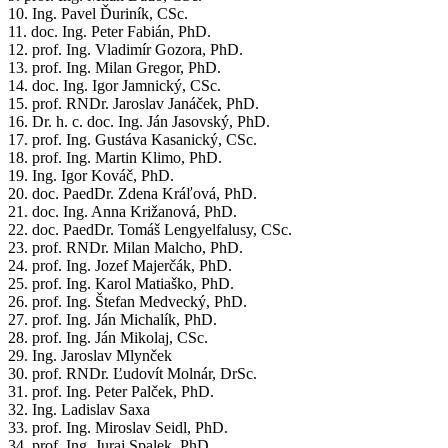
10. Ing. Pavel Ďuriník, CSc.
11. doc. Ing. Peter Fabián, PhD.
12. prof. Ing. Vladimír Gozora, PhD.
13. prof. Ing. Milan Gregor, PhD.
14. doc. Ing. Igor Jamnický, CSc.
15. prof. RNDr. Jaroslav Janáček, PhD.
16. Dr. h. c. doc. Ing. Ján Jasovský, PhD.
17. prof. Ing. Gustáva Kasanický, CSc.
18. prof. Ing. Martin Klimo, PhD.
19. Ing. Igor Kováč, PhD.
20. doc. PaedDr. Zdena Kráľová, PhD.
21. doc. Ing. Anna Križanová, PhD.
22. doc. PaedDr. Tomáš Lengyelfalusy, CSc.
23. prof. RNDr. Milan Malcho, PhD.
24. prof. Ing. Jozef Majerčák, PhD.
25. prof. Ing. Karol Matiaško, PhD.
26. prof. Ing. Štefan Medvecký, PhD.
27. prof. Ing. Ján Michalík, PhD.
28. prof. Ing. Ján Mikolaj, CSc.
29. Ing. Jaroslav Mlynček
30. prof. RNDr. Ľudovít Molnár, DrSc.
31. prof. Ing. Peter Palček, PhD.
32. Ing. Ladislav Saxa
33. prof. Ing. Miroslav Seidl, PhD.
34. prof. Ing. Juraj Spalek, PhD.