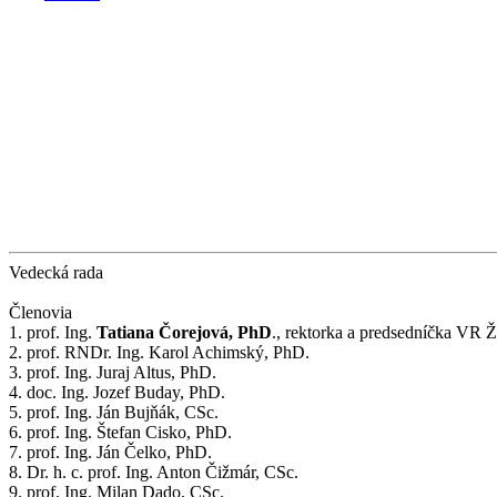
Vedecká rada
Členovia
1. prof. Ing.
Tatiana Čorejová, PhD
., rektorka a predsedníčka VR 
2. prof. RNDr. Ing. Karol Achimský, PhD.
3. prof. Ing. Juraj Altus, PhD.
4. doc. Ing. Jozef Buday, PhD.
5. prof. Ing. Ján Bujňák, CSc.
6. prof. Ing. Štefan Cisko, PhD.
7. prof. Ing. Ján Čelko, PhD.
8. Dr. h. c. prof. Ing. Anton Čižmár, CSc.
9. prof. Ing. Milan Dado, CSc.