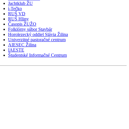
Jachtklub ŽU
í-Tečko
RUŠ VD
RUŠ Hliny
Časopis ŽUŽO
Folklórny súbor Stavbár
Horolezecký oddiel Slávia Žilina
Univerzitné pastoračné centrum
AIESEC Žilina
IAESTE
Študentské Informačné Centrum