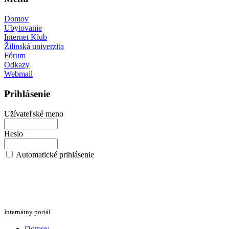
Domov
Ubytovanie
Internet Klub
Žilinská univerzita
Fórum
Odkazy
Webmail
Prihlásenie
Užívateľské meno
Heslo
Automatické prihlásenie
Internátny portál
Domov