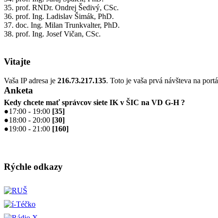
35. prof. RNDr. Ondrej Šedivý, CSc.
36. prof. Ing. Ladislav Šimák, PhD.
37. doc. Ing. Milan Trunkvalter, PhD.
38. prof. Ing. Josef Vičan, CSc.
Vitajte
Vaša IP adresa je
216.73.217.135
. Toto je vaša prvá návšteva na portá
Anketa
Kedy chcete mať správcov siete IK v ŠIC na VD G-H ?
●
17:00 - 19:00
[
35
]
●
18:00 - 20:00
[
30
]
●
19:00 - 21:00
[
160
]
Rýchle odkazy