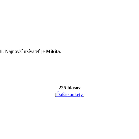
li. Najnovší užívateľ je
Mikita
.
225 hlasov
[
Ďalšie ankety
]