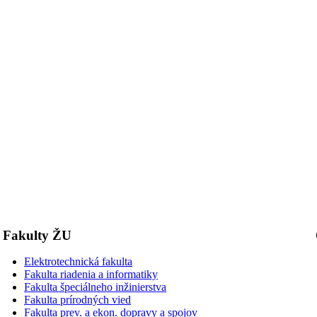
Fakulty ŽU
Elektrotechnická fakulta
Fakulta riadenia a informatiky
Fakulta špeciálneho inžinierstva
Fakulta prírodných vied
Fakulta prev. a ekon. dopravy a spojov