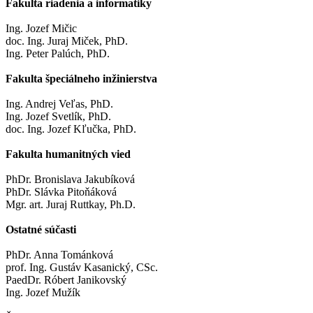
Fakulta riadenia a informatiky
Ing. Jozef Mičic
doc. Ing. Juraj Miček, PhD.
Ing. Peter Palúch, PhD.
Fakulta špeciálneho inžinierstva
Ing. Andrej Veľas, PhD.
Ing. Jozef Svetlík, PhD.
doc. Ing. Jozef Kľučka, PhD.
Fakulta humanitných vied
PhDr. Bronislava Jakubíková
PhDr. Slávka Pitoňáková
Mgr. art. Juraj Ruttkay, Ph.D.
Ostatné súčasti
PhDr. Anna Tománková
prof. Ing. Gustáv Kasanický, CSc.
PaedDr. Róbert Janikovský
Ing. Jozef Mužík