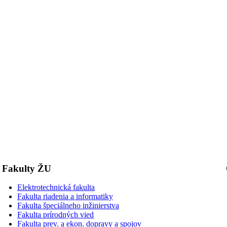
Fakulty ŽU
Elektrotechnická fakulta
Fakulta riadenia a informatiky
Fakulta špeciálneho inžinierstva
Fakulta prírodných vied
Fakulta prev. a ekon. dopravy a spojov