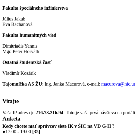
Fakulta špeciálneho inžinierstva
Július Jakab
Eva Bachanová
Fakulta humanitných vied
Dimitriadis Yannis
Mgr. Peter Horváth
Ostatná študentská časť
Vladimír Kozárik
Tajomníčka AS ŽU
: Ing. Janka Macurová, e-mail:
macurova@nic.un
Vitajte
Vaša IP adresa je
216.73.216.94
. Toto je vaša prvá návšteva na portál
Anketa
Kedy chcete mať správcov siete IK v ŠIC na VD G-H ?
●
17:00 - 19:00
[
35
]