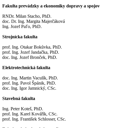
Fakulta prevádzky a ekonomiky dopravy a spojov
RNDr. Milan Stacho, PhD.
doc. Dr. Ing. Margita Majerčáková
Ing. Jozef Paľo, PhD.
Strojnícka fakulta
prof. Ing. Otakar Bokůvka, PhD.
prof. Ing. Jozef Jandačka, PhD.
doc. Ing. Jozef Bronček, PhD.
Elektrotechnická fakulta
doc. Ing. Martin Vaculík, PhD.
prof. Ing. Pavol Špánik, PhD.
doc. Ing. Igor Jamnický, CSc.
Stavebná fakulta
Ing. Peter Koteš, PhD.
prof. Ing. Karel Kovářík, CSc.
prof. Ing. František Schlosser, CSc.