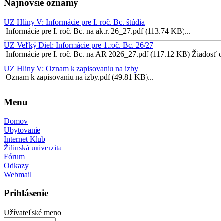
Najnovšie oznamy
UZ Hliny V: Informácie pre I. roč. Bc. štúdia
Informácie pre I. roč. Bc. na ak.r. 26_27.pdf (113.74 KB)...
UZ Veľký Diel: Informácie pre 1.roč. Bc. 26/27
Informácie pre I. roč. Bc. na AR 2026_27.pdf (117.12 KB) Žiadosť o 
UZ Hliny V: Oznam k zapisovaniu na izby
Oznam k zapisovaniu na izby.pdf (49.81 KB)...
Menu
Domov
Ubytovanie
Internet Klub
Žilinská univerzita
Fórum
Odkazy
Webmail
Prihlásenie
Užívateľské meno