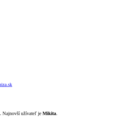
iza.sk
i. Najnovší užívateľ je
Mikita
.