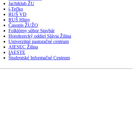
Jachtklub ŽU
í-Tečko
RUŠ VD
RUŠ Hliny
Časopis ŽUŽO
Folklórny súbor Stavbár
Horolezecký oddiel Slávia Žilina
Univerzitné pastoračné centrum
AIESEC Žilina
IAESTE
Študentské Informačné Centrum