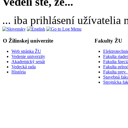
Vedeli ste, že...
... iba prihlásení užívateli
O Žilinskej univerzite
Fakulty ŽU
Web stránka ŽU
Elektrotechni
Vedenie univerzity
Fakulta riade
Akademický senát
Fakulta špeci
Vedecká rada
Fakulta príro
História
Fakulta prev.
Stavebná faku
Strojnícka fak