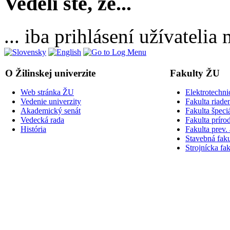
Vedeli ste, že...
... iba prihlásení užívateli
O Žilinskej univerzite
Fakulty ŽU
Web stránka ŽU
Elektrotechni
Vedenie univerzity
Fakulta riade
Akademický senát
Fakulta špeci
Vedecká rada
Fakulta príro
História
Fakulta prev.
Stavebná faku
Strojnícka fak