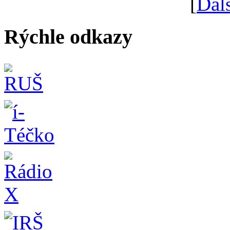
[
Ďal
Rýchle odkazy