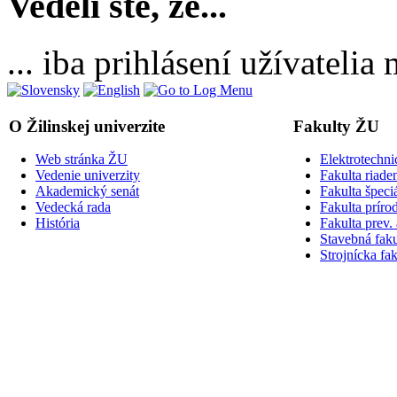
Vedeli ste, že...
... iba prihlásení užívateli
O Žilinskej univerzite
Fakulty ŽU
Web stránka ŽU
Elektrotechni
Vedenie univerzity
Fakulta riade
Akademický senát
Fakulta špeci
Vedecká rada
Fakulta príro
História
Fakulta prev.
Stavebná faku
Strojnícka fak