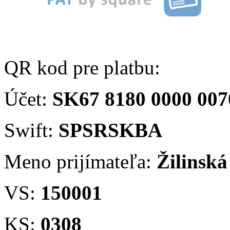
QR kod pre platbu:
Účet:
SK67 8180 0000 007
Swift:
SPSRSKBA
Meno prijímateľa:
Žilinská
VS:
150001
KS:
0308