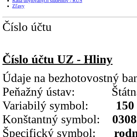
Rada ubytovaných študentov - RUŠ
Zľavy
Číslo účtu
Číslo účtu UZ - Hliny
Údaje na bezhotovostný ba
Peňažný ústav: Štátna 
Variabilý symbol:
150
Konštantný symbol:
0308
Špecifický symbol:
rodn