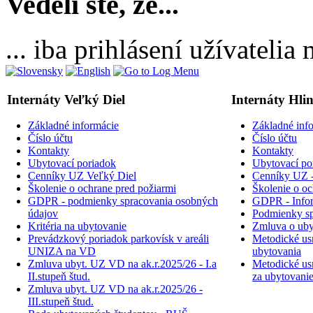
Vedeli ste, že...
... iba prihlásení užívateli
Internáty Veľký Diel
Internáty Hli
Základné informácie
Základné inf
Číslo účtu
Číslo účtu
Kontakty
Kontakty
Ubytovací poriadok
Ubytovací po
Cenníky UZ Veľký Diel
Cenníky UZ -
Školenie o ochrane pred požiarmi
Školenie o oc
GDPR - podmienky spracovania osobných
GDPR - Inform
údajov
Podmienky sp
Kritéria na ubytovanie
Zmluva o uby
Prevádzkový poriadok parkovísk v areáli
Metodické usm
UNIZA na VD
ubytovania
Zmluva ubyt. UZ VD na ak.r.2025/26 - I.a
Metodické usm
II.stupeň štud.
za ubytovani
Zmluva ubyt. UZ VD na ak.r.2025/26 -
III.stupeň štud.