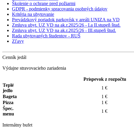
Školenie o ochrane pred požiarmi
GDPR - podmienky spracovania osobných údajov
Kritéria na ubytovanie
Prevádzkový poriadok parkovísk v areáli UNIZA na VD
Zmluva ubyt. UZ VD na ak.r.2025/26 - I.a II.stupeň štud.
Zmluva ubyt. UZ VD na ak.r.2025/26 - III.stupeň štud.
Rada ubytovaných študentov - RUŠ
Zľavy
Cenník jedál
Výdajne stravovacieho zariadenia
Príspevok z rozpočtu
Teplé
1 €
jedlo
Bageta
1 €
Pizza
1 €
Špec.
1 €
menu
Internátny bufet