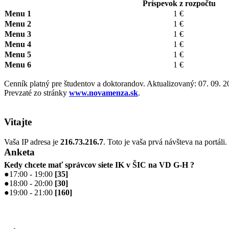
Príspevok z rozpočtu
Menu 1
1 €
Menu 2
1 €
Menu 3
1 €
Menu 4
1 €
Menu 5
1 €
Menu 6
1 €
Cenník platný pre študentov a doktorandov. Aktualizovaný: 07. 09. 
Prevzaté zo stránky
www.novamenza.sk
.
Vitajte
Vaša IP adresa je
216.73.216.7
. Toto je vaša prvá návšteva na portáli
Anketa
Kedy chcete mať správcov siete IK v ŠIC na VD G-H ?
●
17:00 - 19:00
[
35
]
●
18:00 - 20:00
[
30
]
●
19:00 - 21:00
[
160
]