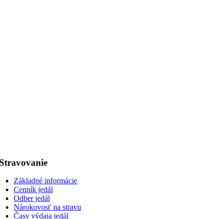
Stravovanie
Základné informácie
Cenník jedál
Odber jedál
Nárokovosť na stravu
Časy výdaja jedál