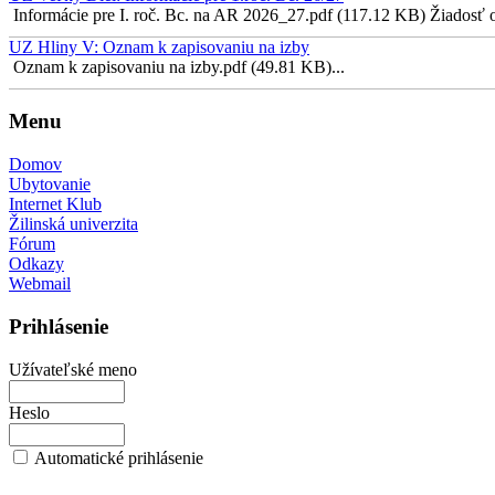
Informácie pre I. roč. Bc. na AR 2026_27.pdf (117.12 KB) Žiadosť o 
UZ Hliny V: Oznam k zapisovaniu na izby
Oznam k zapisovaniu na izby.pdf (49.81 KB)...
Menu
Domov
Ubytovanie
Internet Klub
Žilinská univerzita
Fórum
Odkazy
Webmail
Prihlásenie
Užívateľské meno
Heslo
Automatické prihlásenie