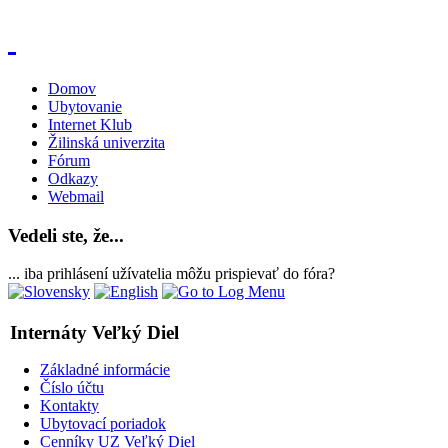
Domov
Ubytovanie
Internet Klub
Žilinská univerzita
Fórum
Odkazy
Webmail
Vedeli ste, že...
... iba prihlásení užívatelia môžu prispievať do fóra?
Internáty Veľký Diel
Základné informácie
Číslo účtu
Kontakty
Ubytovací poriadok
Cenníky UZ Veľký Diel