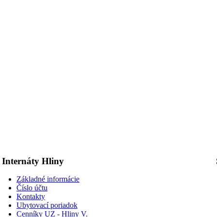
Internáty Hliny
Základné informácie
Číslo účtu
Kontakty
Ubytovací poriadok
Cenníky UZ - Hliny V.