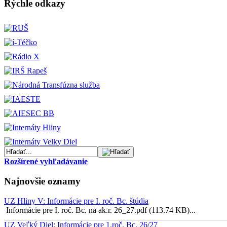
Rýchle odkazy
Rozšírené vyhľadávanie
Najnovšie oznamy
UZ Hliny V: Informácie pre I. roč. Bc. štúdia
Informácie pre I. roč. Bc. na ak.r. 26_27.pdf (113.74 KB)...
UZ Veľký Diel: Informácie pre 1.roč. Bc. 26/27