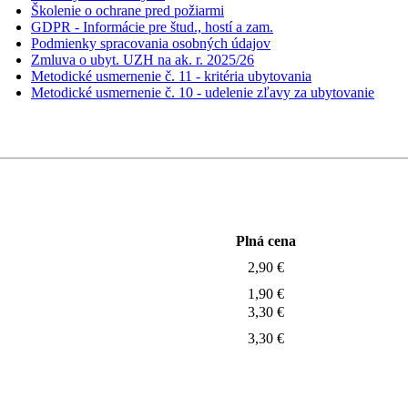
Školenie o ochrane pred požiarmi
GDPR - Informácie pre štud., hostí a zam.
Podmienky spracovania osobných údajov
Zmluva o ubyt. UZH na ak. r. 2025/26
Metodické usmernenie č. 11 - kritéria ubytovania
Metodické usmernenie č. 10 - udelenie zľavy za ubytovanie
Plná cena
2,90 €
1,90 €
3,30 €
3,30 €