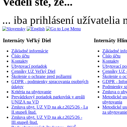
Vedeli ste, že...
... iba prihlásení užívateli
Internáty Veľký Diel
Internáty Hli
Základné informácie
Základné inf
Číslo účtu
Číslo účtu
Kontakty
Kontakty
Ubytovací poriadok
Ubytovací po
Cenníky UZ Veľký Diel
Cenníky UZ -
Školenie o ochrane pred požiarmi
Školenie o oc
GDPR - podmienky spracovania osobných
GDPR - Inform
údajov
Podmienky sp
Kritéria na ubytovanie
Zmluva o uby
Prevádzkový poriadok parkovísk v areáli
Metodické usm
UNIZA na VD
ubytovania
Zmluva ubyt. UZ VD na ak.r.2025/26 - I.a
Metodické usm
II.stupeň štud.
za ubytovani
Zmluva ubyt. UZ VD na ak.r.2025/26 -
III.stupeň štud.