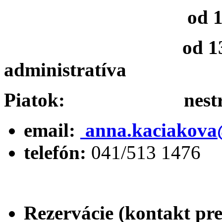
od 11:30 hod.
od 13:30 hod. 
administratíva
Piatok: nestrán
email:
anna.kaciakova
telefón:
041/513 1476
Rezervácie (kontakt pre