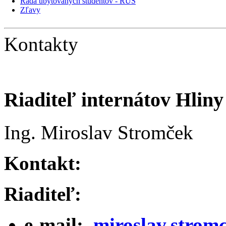
Rada ubytovaných študentov - RUŠ
Zľavy
Kontakty
Riaditeľ internátov Hliny
Ing. Miroslav Stromček
Kontakt:
Riaditeľ:
e-mail:
miroslav.strom