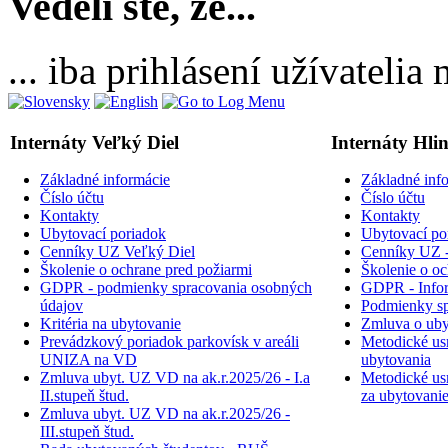
Vedeli ste, že...
... iba prihlásení užívateli
Internáty Veľký Diel
Internáty Hli
Základné informácie
Základné inf
Číslo účtu
Číslo účtu
Kontakty
Kontakty
Ubytovací poriadok
Ubytovací po
Cenníky UZ Veľký Diel
Cenníky UZ -
Školenie o ochrane pred požiarmi
Školenie o oc
GDPR - podmienky spracovania osobných
GDPR - Inform
údajov
Podmienky sp
Kritéria na ubytovanie
Zmluva o uby
Prevádzkový poriadok parkovísk v areáli
Metodické usm
UNIZA na VD
ubytovania
Zmluva ubyt. UZ VD na ak.r.2025/26 - I.a
Metodické usm
II.stupeň štud.
za ubytovani
Zmluva ubyt. UZ VD na ak.r.2025/26 -
III.stupeň štud.