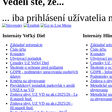
Vedeli ste, že...
... iba prihlásení užívateli
Internáty Veľký Diel
Internáty Hli
Základné informácie
Základné inf
Číslo účtu
Číslo účtu
Kontakty
Kontakty
Ubytovací poriadok
Ubytovací po
Cenníky UZ Veľký Diel
Cenníky UZ -
Školenie o ochrane pred požiarmi
Školenie o oc
GDPR - podmienky spracovania osobných
GDPR - Inform
údajov
Podmienky sp
Kritéria na ubytovanie
Zmluva o uby
Prevádzkový poriadok parkovísk v areáli
Metodické usm
UNIZA na VD
ubytovania
Zmluva ubyt. UZ VD na ak.r.2025/26 - I.a
Metodické usm
II.stupeň štud.
za ubytovani
Zmluva ubyt. UZ VD na ak.r.2025/26 -
III.stupeň štud.