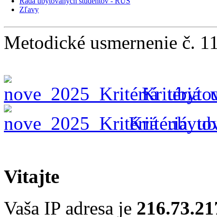
Rada ubytovaných študentov - RUŠ
Zľavy
Metodické usmernenie č. 11 
Kritériá_
Kritériá_ub
Vitajte
Vaša IP adresa je
216.73.21