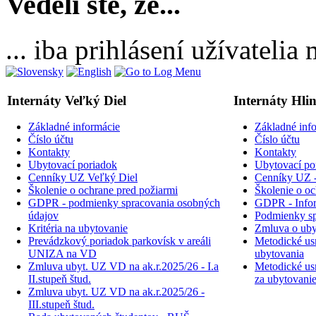
Vedeli ste, že...
... iba prihlásení užívateli
Internáty Veľký Diel
Internáty Hli
Základné informácie
Základné inf
Číslo účtu
Číslo účtu
Kontakty
Kontakty
Ubytovací poriadok
Ubytovací po
Cenníky UZ Veľký Diel
Cenníky UZ -
Školenie o ochrane pred požiarmi
Školenie o oc
GDPR - podmienky spracovania osobných
GDPR - Inform
údajov
Podmienky sp
Kritéria na ubytovanie
Zmluva o uby
Prevádzkový poriadok parkovísk v areáli
Metodické usm
UNIZA na VD
ubytovania
Zmluva ubyt. UZ VD na ak.r.2025/26 - I.a
Metodické usm
II.stupeň štud.
za ubytovani
Zmluva ubyt. UZ VD na ak.r.2025/26 -
III.stupeň štud.