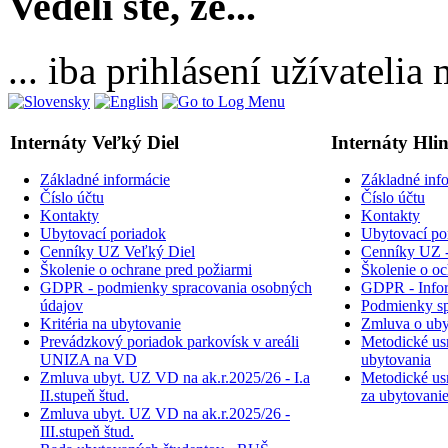
Vedeli ste, že...
... iba prihlásení užívateli
Internáty Veľký Diel
Internáty Hli
Základné informácie
Základné inf
Číslo účtu
Číslo účtu
Kontakty
Kontakty
Ubytovací poriadok
Ubytovací po
Cenníky UZ Veľký Diel
Cenníky UZ -
Školenie o ochrane pred požiarmi
Školenie o oc
GDPR - podmienky spracovania osobných
GDPR - Inform
údajov
Podmienky sp
Kritéria na ubytovanie
Zmluva o uby
Prevádzkový poriadok parkovísk v areáli
Metodické usm
UNIZA na VD
ubytovania
Zmluva ubyt. UZ VD na ak.r.2025/26 - I.a
Metodické usm
II.stupeň štud.
za ubytovani
Zmluva ubyt. UZ VD na ak.r.2025/26 -
III.stupeň štud.