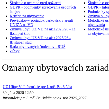
Školenie o ochrane pred požiarmi
Školenie o oc
GDPR - podmienky spracovania osobných
GDPR - Inform
údajov
Podmienky sp
Kritéria na ubytovanie
Zmluva o uby
Prevádzkový poriadok parkovísk v areáli
Metodické usm
UNIZA na VD
ubytovania
Zmluva ubyt. UZ VD na ak.r.2025/26 - I.a
Metodické usm
II.stupeň štud.
za ubytovani
Zmluva ubyt. UZ VD na ak.r.2025/26 -
III.stupeň štud.
Rada ubytovaných študentov - RUŠ
Zľavy
Oznamy ubytovacích zariad
UZ Hliny V: Informácie pre I. roč. Bc. štúdia
30. júna 2026 12:50
Informácie pre I. roč. Bc. štúdia na ak. rok 2026_2027