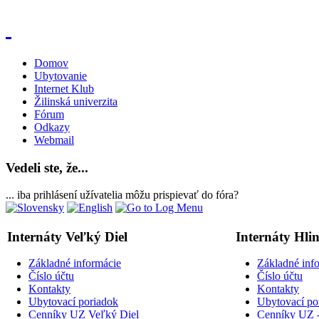
Domov
Ubytovanie
Internet Klub
Žilinská univerzita
Fórum
Odkazy
Webmail
Vedeli ste, že...
... iba prihlásení užívatelia môžu prispievať do fóra?
Internáty Veľký Diel
Internáty Hli
Základné informácie
Základné inf
Číslo účtu
Číslo účtu
Kontakty
Kontakty
Ubytovací poriadok
Ubytovací po
Cenníky UZ Veľký Diel
Cenníky UZ -