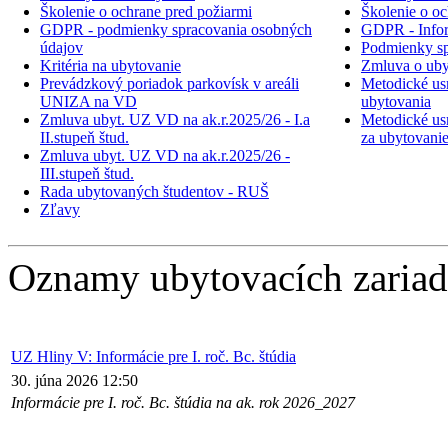
Školenie o ochrane pred požiarmi
Školenie o oc
GDPR - podmienky spracovania osobných
GDPR - Inform
údajov
Podmienky sp
Kritéria na ubytovanie
Zmluva o uby
Prevádzkový poriadok parkovísk v areáli
Metodické usm
UNIZA na VD
ubytovania
Zmluva ubyt. UZ VD na ak.r.2025/26 - I.a
Metodické usm
II.stupeň štud.
za ubytovani
Zmluva ubyt. UZ VD na ak.r.2025/26 -
III.stupeň štud.
Rada ubytovaných študentov - RUŠ
Zľavy
Oznamy ubytovacích zariad
UZ Hliny V: Informácie pre I. roč. Bc. štúdia
30. júna 2026 12:50
Informácie pre I. roč. Bc. štúdia na ak. rok 2026_2027