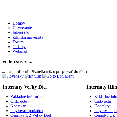
Domov
Ubytovanie
Internet Klub
Žilinská univerzita
Fórum
Odkazy
Webmail
Vedeli ste, že...
... iba prihlásení užívatelia môžu prispievať do fóra?
Internáty Veľký Diel
Internáty Hli
Základné informácie
Základné inf
Číslo účtu
Číslo účtu
Kontakty
Kontakty
Ubytovací poriadok
Ubytovací po
Cenníky UZ Veľký Diel
Cenníky UZ -