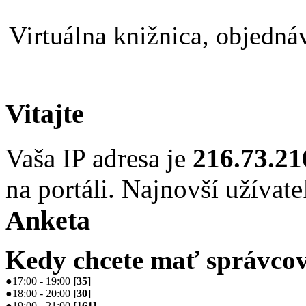
Virtuálna knižnica, objednáv
Vitajte
Vaša IP adresa je
216.73.21
na portáli. Najnovší užívate
Anketa
Kedy chcete mať správcov
●
17:00 - 19:00
[
35
]
●
18:00 - 20:00
[
30
]
●
19:00 - 21:00
[
161
]