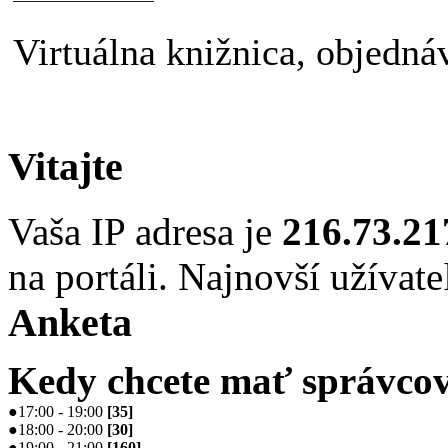
Virtuálna knižnica, objednáv
Vitajte
Vaša IP adresa je
216.73.21
na portáli. Najnovší užívate
Anketa
Kedy chcete mať správcov
●
17:00 - 19:00
[
35
]
●
18:00 - 20:00
[
30
]
●
19:00 - 21:00
[
160
]