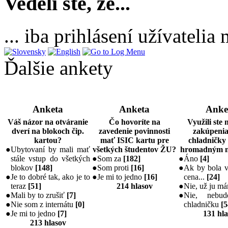
Vedeli ste, že...
... iba prihlásení užívateli
Ďalšie ankety
Anketa
Anketa
Anke
Váš názor na otváranie
Čo hovoríte na
Využili ste
dverí na blokoch čip.
zavedenie povinnosti
zakúpenia
kartou?
mať ISIC kartu pre
chladničky
●
Ubytovaní by mali mať
všetkých študentov ŽU?
hromadným 
stále vstup do všetkých
●
Som za
[
182
]
●
Áno
[
4
]
blokov
[
148
]
●
Som proti
[
16
]
●
Ak by bola v
●
Je to dobré tak, ako je to
●
Je mi to jedno
[
16
]
cena...
[
24
]
teraz
[
51
]
214 hlasov
●
Nie, už ju m
●
Mali by to zrušiť
[
7
]
●
Nie, nebu
●
Nie som z internátu
[
0
]
chladničku
[
5
●
Je mi to jedno
[
7
]
131 hl
213 hlasov