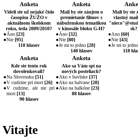
Anketa
Anketa
Anke
Videli ste už nejaké číslo
Mali by ste záujem o
Mali by ste 
časopisu ŽUŽO v
premietanie filmov s
vlastný mail
aktuálnom školskom
náboženskou tematikou
"nieco"@stud
roku, teda 2009/2010?
v kinosále bloku G-H?
sk?
●
Áno
[
23
]
●
Áno
[
32
]
●
Ano
[
60
]
●
Nie
[
95
]
●
Nie
[
80
]
●
Nie
[
43
]
118 hlasov
●
Je mi to jedno
[
28
]
●
Je mi to jedn
140 hlasov
118 hla
Anketa
Anketa
Kde ste tento rok
Ako sa Vám spí na
dovolenkovali?
nových posteliach?
●
Na Slovensku
[
51
]
●
Ako v bavlnke
[
37
]
●
V cudzine pri mori
[
26
]
●
Ako na balvane
[
28
]
●
V cudzine, ale nie pri
●
Ako na balkóne
[
23
]
mori
[
13
]
88 hlasov
90 hlasov
Vitajte