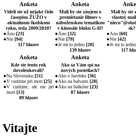
Anketa
Anketa
Anke
Videli ste už nejaké číslo
Mali by ste záujem o
Mali by ste 
časopisu ŽUŽO v
premietanie filmov s
vlastný mail
aktuálnom školskom
náboženskou tematikou
"nieco"@stud
roku, teda 2009/2010?
v kinosále bloku G-H?
sk?
●
Áno
[
23
]
●
Áno
[
32
]
●
Ano
[
60
]
●
Nie
[
94
]
●
Nie
[
79
]
●
Nie
[
42
]
117 hlasov
●
Je mi to jedno
[
28
]
●
Je mi to jedn
139 hlasov
117 hla
Anketa
Anketa
Kde ste tento rok
Ako sa Vám spí na
dovolenkovali?
nových posteliach?
●
Na Slovensku
[
51
]
●
Ako v bavlnke
[
36
]
●
V cudzine pri mori
[
25
]
●
Ako na balvane
[
28
]
●
V cudzine, ale nie pri
●
Ako na balkóne
[
23
]
mori
[
13
]
87 hlasov
89 hlasov
Vitajte