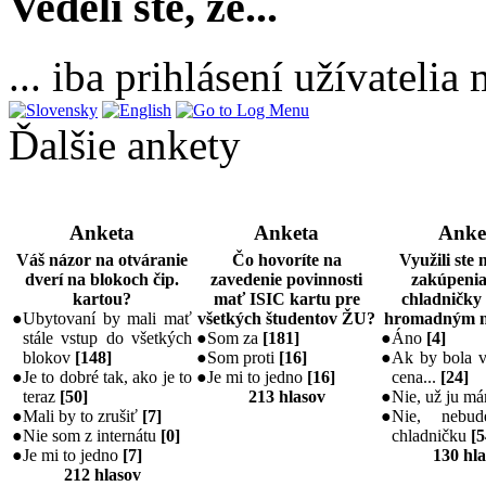
Vedeli ste, že...
... iba prihlásení užívateli
Ďalšie ankety
Anketa
Anketa
Anke
Váš názor na otváranie
Čo hovoríte na
Využili ste
dverí na blokoch čip.
zavedenie povinnosti
zakúpenia
kartou?
mať ISIC kartu pre
chladničky
●
Ubytovaní by mali mať
všetkých študentov ŽU?
hromadným 
stále vstup do všetkých
●
Som za
[
181
]
●
Áno
[
4
]
blokov
[
148
]
●
Som proti
[
16
]
●
Ak by bola v
●
Je to dobré tak, ako je to
●
Je mi to jedno
[
16
]
cena...
[
24
]
teraz
[
50
]
213 hlasov
●
Nie, už ju m
●
Mali by to zrušiť
[
7
]
●
Nie, nebu
●
Nie som z internátu
[
0
]
chladničku
[
5
●
Je mi to jedno
[
7
]
130 hl
212 hlasov