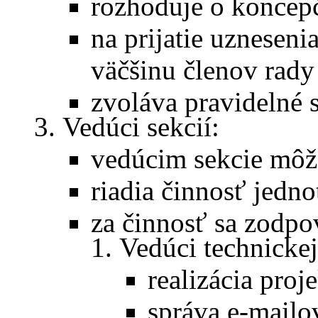
rozhoduje o koncep
na prijatie uzneseni
väčšinu členov rady
zvoláva pravidelné s
Vedúci sekcií:
vedúcim sekcie môže
riadia činnosť jedno
za činnosť sa zodp
Vedúci technickej
realizácia proj
správa e-mail