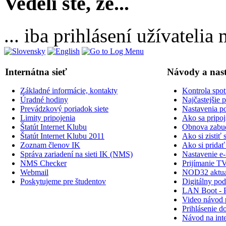
Vedeli ste, že...
... iba prihlásení užívateli
Internátna sieť
Návody a nas
Základné informácie, kontakty
Kontrola spot
Úradné hodiny
Najčastejšie 
Prevádzkový poriadok siete
Nastavenia po
Limity pripojenia
Ako sa pripoji
Štatút Internet Klubu
Obnova zabud
Štatút Internet Klubu 2011
Ako si zisti
Zoznam členov IK
Ako si prid
Správa zariadení na sieti IK (NMS)
Nastavenie e-
NMS Checker
Prijímanie TV
Webmail
NOD32 aktual
Poskytujeme pre študentov
Digitálny po
LAN Boot - 
Video návod p
Prihlásenie do
Návod na inte