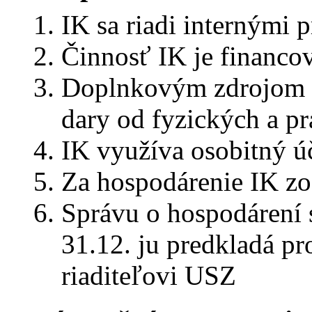
IK sa riadi internými
Činnosť IK je financo
Doplnkovým zdrojom f
dary od fyzických a p
IK využíva osobitný ú
Za hospodárenie IK z
Správu o hospodárení s
31.12. ju predkladá pr
riaditeľovi USZ