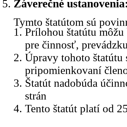
Záverečné ustanovenia
Tymto štatútom sú povinní
Prílohou štatútu môžu
pre činnosť, prevádzk
Úpravy tohoto štatútu 
pripomienkovaní člen
Štatút nadobúda účinn
strán
Tento štatút platí od 