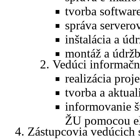
tvorba softwar
správa servero
inštalácia a úd
montáž a údrž
Vedúci informačn
realizácia proj
tvorba a aktu
informovanie št
ŽU pomocou el
Zástupcovia vedúcich s