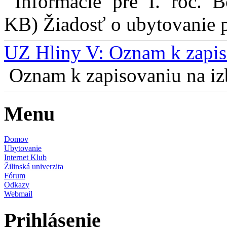
Informácie pre I. roč. 
KB) Žiadosť o ubytovanie pr
UZ Hliny V: Oznam k zapis
Oznam k zapisovaniu na izb
Menu
Domov
Ubytovanie
Internet Klub
Žilinská univerzita
Fórum
Odkazy
Webmail
Prihlásenie