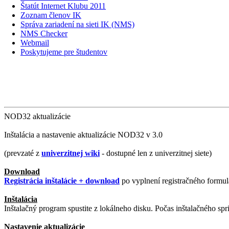
Štatút Internet Klubu 2011
Zoznam členov IK
Správa zariadení na sieti IK (NMS)
NMS Checker
Webmail
Poskytujeme pre študentov
NOD32 aktualizácie
Inštalácia a nastavenie aktualizácie NOD32 v 3.0
(prevzaté z
univerzitnej wiki
- dostupné len z univerzitnej siete)
Download
Registrácia inštalácie + download
po vyplnení registračného formulá
Inštalácia
Inštalačný program spustite z lokálneho disku. Počas inštalačného spr
Nastavenie aktualizácie