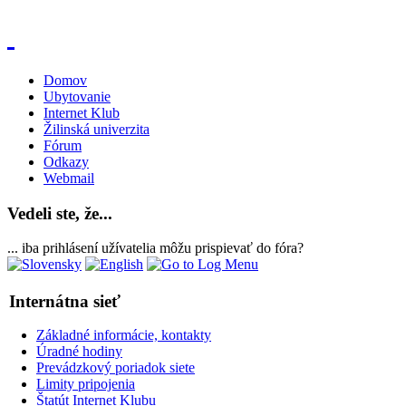
Domov
Ubytovanie
Internet Klub
Žilinská univerzita
Fórum
Odkazy
Webmail
Vedeli ste, že...
... iba prihlásení užívatelia môžu prispievať do fóra?
Internátna sieť
Základné informácie, kontakty
Úradné hodiny
Prevádzkový poriadok siete
Limity pripojenia
Štatút Internet Klubu