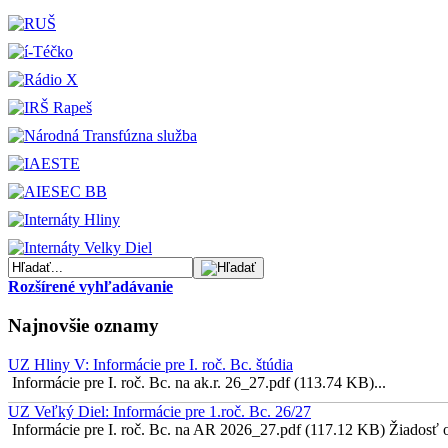
Rozšírené vyhľadávanie
Najnovšie oznamy
UZ Hliny V: Informácie pre I. roč. Bc. štúdia
Informácie pre I. roč. Bc. na ak.r. 26_27.pdf (113.74 KB)...
UZ Veľký Diel: Informácie pre 1.roč. Bc. 26/27
Informácie pre I. roč. Bc. na AR 2026_27.pdf (117.12 KB) Žiadosť o 