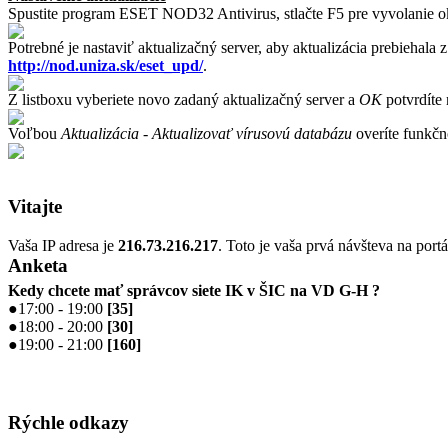
Spustite program ESET NOD32 Antivirus, stlačte F5 pre vyvolanie 
Potrebné je nastaviť aktualizačný server, aby aktualizácia prebiehala 
http://nod.uniza.sk/eset_upd/
.
Z listboxu vyberiete novo zadaný aktualizačný server a
OK
potvrdíte 
Voľbou
Aktualizácia - Aktualizovať vírusovú databázu
overíte funkčn
Vitajte
Vaša IP adresa je
216.73.216.217
. Toto je vaša prvá návšteva na portá
Anketa
Kedy chcete mať správcov siete IK v ŠIC na VD G-H ?
●
17:00 - 19:00
[
35
]
●
18:00 - 20:00
[
30
]
●
19:00 - 21:00
[
160
]
Rýchle odkazy