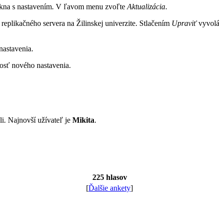
okna s nastavením. V ľavom menu zvoľte
Aktualizácia
.
z replikačného servera na Žilinskej univerzite. Stlačením
Upraviť
vyvolát
nastavenia.
osť nového nastavenia.
li. Najnovší užívateľ je
Mikita
.
225 hlasov
[
Ďalšie ankety
]