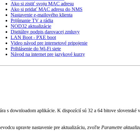
Ako si zistiť svoju MAC adresu
Ako si pridať MAC adresu do NMS
Nastavenie e-mailového klienta
Prijímanie TV a rádia
NOD32 aktualizácie
Digitálny podpis darovacej zmluvy
LAN Boot - PXE boot
Video návod pre internetové pripojenie
Prihlásenie do Wi-Fi siete
Návod na internet pre jazykové kurzy
ra s downloadom aplikácie. K dispozícií sú 32 a 64 bitove slovenské v
ievodcu upravte nastavenie pre aktualizáciu, zvoľte
Parametre aktualiz