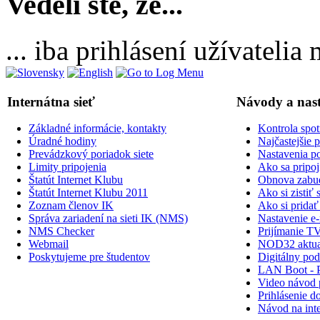
Vedeli ste, že...
... iba prihlásení užívateli
Internátna sieť
Návody a nas
Základné informácie, kontakty
Kontrola spot
Úradné hodiny
Najčastejšie 
Prevádzkový poriadok siete
Nastavenia po
Limity pripojenia
Ako sa pripoji
Štatút Internet Klubu
Obnova zabud
Štatút Internet Klubu 2011
Ako si zisti
Zoznam členov IK
Ako si prid
Správa zariadení na sieti IK (NMS)
Nastavenie e-
NMS Checker
Prijímanie TV
Webmail
NOD32 aktual
Poskytujeme pre študentov
Digitálny po
LAN Boot - 
Video návod p
Prihlásenie do
Návod na inte