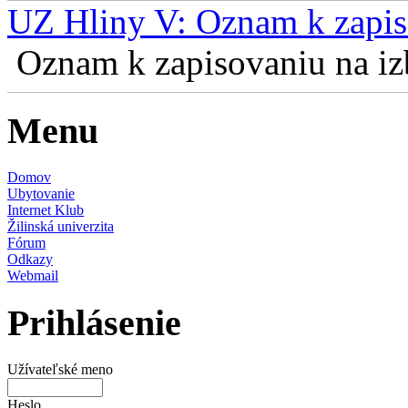
UZ Hliny V: Oznam k zapis
Oznam k zapisovaniu na izb
Menu
Domov
Ubytovanie
Internet Klub
Žilinská univerzita
Fórum
Odkazy
Webmail
Prihlásenie
Užívateľské meno
Heslo