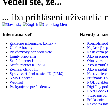
Vedeli ste, že...
... iba prihlásení užívateli
Internátna sieť
Návody a nas
Základné informácie, kontakty
Kontrola spot
Úradné hodiny
Najčastejšie 
Prevádzkový poriadok siete
Nastavenia po
Limity pripojenia
Ako sa pripoji
Štatút Internet Klubu
Obnova zabud
Štatút Internet Klubu 2011
Ako si zisti
Zoznam členov IK
Ako si prid
Správa zariadení na sieti IK (NMS)
Nastavenie e-
NMS Checker
Prijímanie TV
Webmail
NOD32 aktual
Poskytujeme pre študentov
Digitálny po
LAN Boot - 
Video návod p
Prihlásenie do
Návod na inte