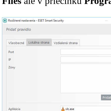
Files
ale v priečinku
Progra