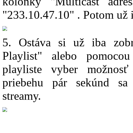
kolónky "Multicast adr
"233.10.47.10" . Potom už i
5. Ostáva si už iba zobr
Playlist" alebo pomocou
playliste vyber možnos
priebehu pár sekúnd sa
streamy.