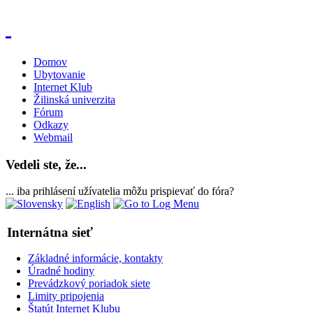
Domov
Ubytovanie
Internet Klub
Žilinská univerzita
Fórum
Odkazy
Webmail
Vedeli ste, že...
... iba prihlásení užívatelia môžu prispievať do fóra?
Internátna sieť
Základné informácie, kontakty
Úradné hodiny
Prevádzkový poriadok siete
Limity pripojenia
Štatút Internet Klubu