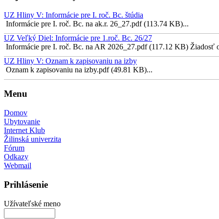
UZ Hliny V: Informácie pre I. roč. Bc. štúdia
Informácie pre I. roč. Bc. na ak.r. 26_27.pdf (113.74 KB)...
UZ Veľký Diel: Informácie pre 1.roč. Bc. 26/27
Informácie pre I. roč. Bc. na AR 2026_27.pdf (117.12 KB) Žiadosť o 
UZ Hliny V: Oznam k zapisovaniu na izby
Oznam k zapisovaniu na izby.pdf (49.81 KB)...
Menu
Domov
Ubytovanie
Internet Klub
Žilinská univerzita
Fórum
Odkazy
Webmail
Prihlásenie
Užívateľské meno