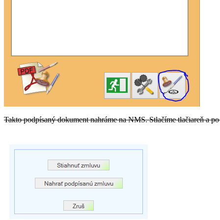
Takto podpísaný dokument nahráme na NMS. Stlačíme tlačiareň a po