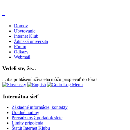
Domov
Ubytovanie
Internet Klub
Žilinská univerzita
Fórum
Odkazy
Webmail
Vedeli ste, že...
... iba prihlásení užívatelia môžu prispievať do fóra?
Internátna sieť
Základné informácie, kontakty
Úradné hodiny
Prevádzkový poriadok siete
Limity pripojenia
Štatút Internet Klubu