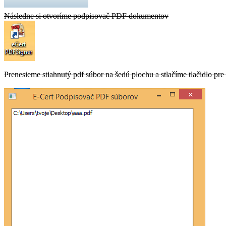
Následne si otvoríme podpisovač PDF dokumentov
Prenesieme stiahnutý pdf súbor na šedú plochu a stlačíme tlačidlo pre