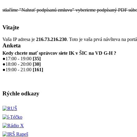
stlačíme "Nahrať podpísanú zmluvu" vyberieme podpísaný PDF súbo
Vitajte
Vaša IP adresa je
216.73.216.230
. Toto je vaša prvá návšteva na portá
Anketa
Kedy chcete mať správcov siete IK v ŠIC na VD G-H ?
●
17:00 - 19:00
[
35
]
●
18:00 - 20:00
[
30
]
●
19:00 - 21:00
[
161
]
Rýchle odkazy