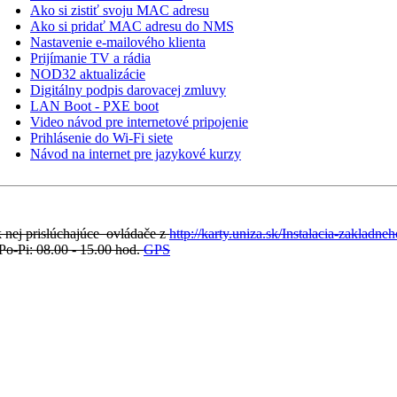
Ako si zistiť svoju MAC adresu
Ako si pridať MAC adresu do NMS
Nastavenie e-mailového klienta
Prijímanie TV a rádia
NOD32 aktualizácie
Digitálny podpis darovacej zmluvy
LAN Boot - PXE boot
Video návod pre internetové pripojenie
Prihlásenie do Wi-Fi siete
Návod na internet pre jazykové kurzy
k nej prislúchajúce ovládače z
http://karty.uniza.sk/Instalacia-zakladneh
o-Pi: 08.00 - 15.00 hod
.
GPS