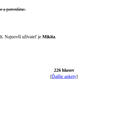
r a potvrdíme.
li. Najnovší užívateľ je
Mikita
.
226 hlasov
[
Ďalšie ankety
]