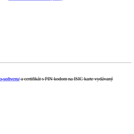
o-softveru/
a certifikát s PIN kodom na ISIC karte vydávaný