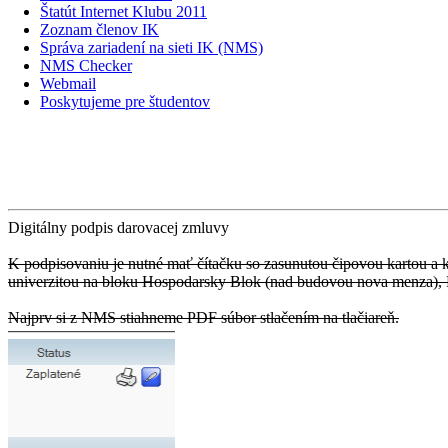
Štatút Internet Klubu 2011
Zoznam členov IK
Správa zariadení na sieti IK (NMS)
NMS Checker
Webmail
Poskytujeme pre študentov
Digitálny podpis darovacej zmluvy
K podpisovaniu je nutné mať čítačku so zasunutou čipovou kartou a 
univerzitou na
bloku Hospodarsky Blok (nad budovou nova menza), P
Najprv si z NMS stiahneme PDF súbor stlačením na tlačiareň.