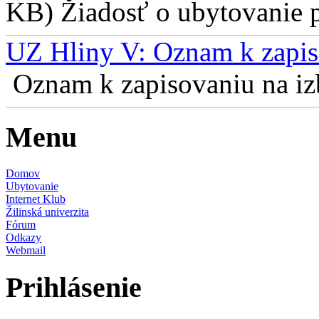
KB) Žiadosť o ubytovanie pr
UZ Hliny V: Oznam k zapis
Oznam k zapisovaniu na izb
Menu
Domov
Ubytovanie
Internet Klub
Žilinská univerzita
Fórum
Odkazy
Webmail
Prihlásenie