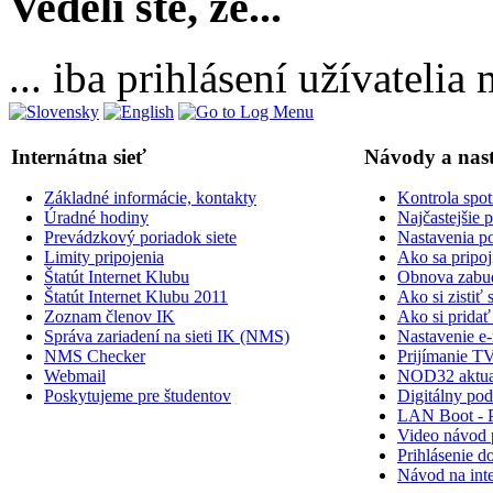
Vedeli ste, že...
... iba prihlásení užívateli
Internátna sieť
Návody a nas
Základné informácie, kontakty
Kontrola spot
Úradné hodiny
Najčastejšie 
Prevádzkový poriadok siete
Nastavenia po
Limity pripojenia
Ako sa pripoji
Štatút Internet Klubu
Obnova zabud
Štatút Internet Klubu 2011
Ako si zisti
Zoznam členov IK
Ako si prid
Správa zariadení na sieti IK (NMS)
Nastavenie e-
NMS Checker
Prijímanie TV
Webmail
NOD32 aktual
Poskytujeme pre študentov
Digitálny po
LAN Boot - 
Video návod p
Prihlásenie do
Návod na inte