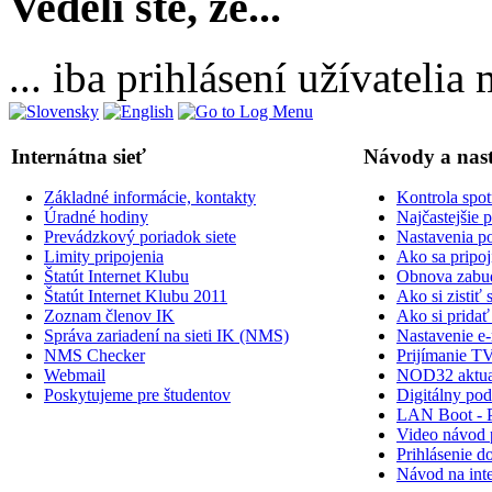
Vedeli ste, že...
... iba prihlásení užívateli
Internátna sieť
Návody a nas
Základné informácie, kontakty
Kontrola spot
Úradné hodiny
Najčastejšie 
Prevádzkový poriadok siete
Nastavenia po
Limity pripojenia
Ako sa pripoji
Štatút Internet Klubu
Obnova zabud
Štatút Internet Klubu 2011
Ako si zisti
Zoznam členov IK
Ako si prid
Správa zariadení na sieti IK (NMS)
Nastavenie e-
NMS Checker
Prijímanie TV
Webmail
NOD32 aktual
Poskytujeme pre študentov
Digitálny po
LAN Boot - 
Video návod p
Prihlásenie do
Návod na inte