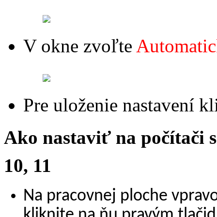
V okne zvoľte
Automati
Pre uloženie nastavení kl
Ako nastaviť na počítač
10, 11
Na pracovnej ploche vpravo
kliknite na ňu pravým tlač