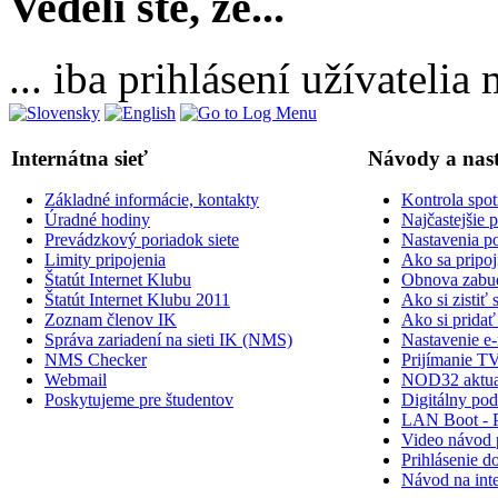
Vedeli ste, že...
... iba prihlásení užívateli
Internátna sieť
Návody a nas
Základné informácie, kontakty
Kontrola spot
Úradné hodiny
Najčastejšie 
Prevádzkový poriadok siete
Nastavenia po
Limity pripojenia
Ako sa pripoji
Štatút Internet Klubu
Obnova zabud
Štatút Internet Klubu 2011
Ako si zisti
Zoznam členov IK
Ako si prid
Správa zariadení na sieti IK (NMS)
Nastavenie e-
NMS Checker
Prijímanie TV
Webmail
NOD32 aktual
Poskytujeme pre študentov
Digitálny po
LAN Boot - 
Video návod p
Prihlásenie do
Návod na inte