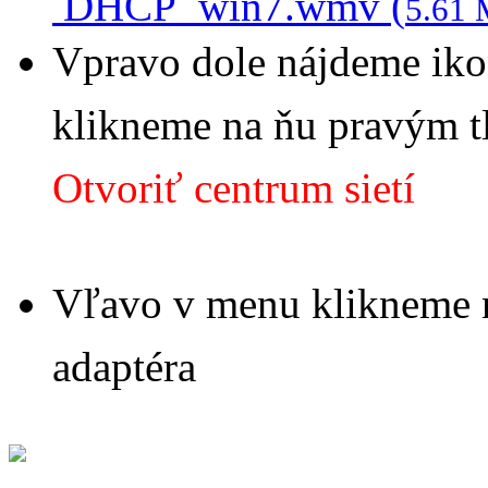
DHCP_win7.wmv (
5.61
Vpravo dole nájdeme ik
klikneme na ňu pravým t
Otvoriť centrum sietí
Vľavo v menu klikneme 
adaptéra