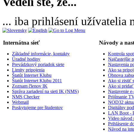
Vedeli ste, že...
... iba prihlásení užívateli
Internátna sieť
Návody a nas
Základné informácie, kontakty
Kontrola spot
Úradné hodiny
Najčastejšie 
Prevádzkový poriadok siete
Nastavenia po
Limity pripojenia
Ako sa pripoji
Štatút Internet Klubu
Obnova zabud
Štatút Internet Klubu 2011
Ako si zisti
Zoznam členov IK
Ako si prid
Správa zariadení na sieti IK (NMS)
Nastavenie e-
NMS Checker
Prijímanie TV
Webmail
NOD32 aktual
Poskytujeme pre študentov
Digitálny po
LAN Boot - 
Video návod p
Prihlásenie do
Návod na inte