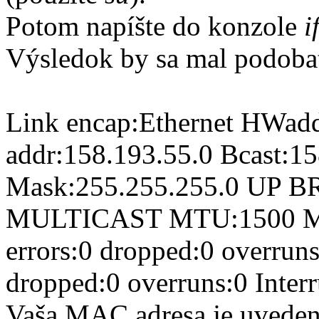
Potom napíšte do konzole
i
Výsledok by sa mal podobať
Link encap:Ethernet HWadd
addr:158.193.55.0 Bcast:1
Mask:255.255.255.0 U
MULTICAST MTU:1500 Met
errors:0 dropped:0 overrun
dropped:0 overruns:0 Inter
Vaša MAC adresa je uvede