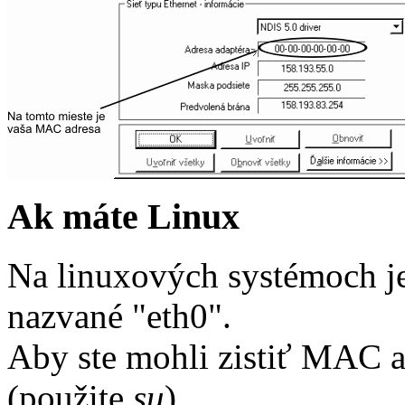
Ak máte Linux
Na linuxových systémoch je
nazvané "eth0".
Aby ste mohli zistiť MAC a
(použite
su
).