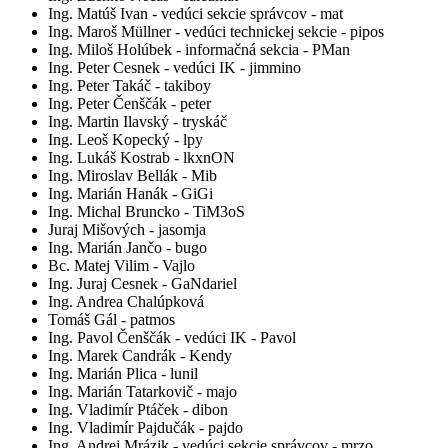
Ing. Matúš Ivan - vedúci sekcie správcov - mat
Ing. Maroš Müllner - vedúci technickej sekcie - pipos
Ing. Miloš Holúbek - informačná sekcia - PMan
Ing. Peter Cesnek - vedúci IK - jimmino
Ing. Peter Takáč - takiboy
Ing. Peter Čenščák - peter
Ing. Martin Ilavský - tryskáč
Ing. Leoš Kopecký - lpy
Ing. Lukáš Kostrab - lkxnON
Ing. Miroslav Bellák - Mib
Ing. Marián Hanák - GiGi
Ing. Michal Bruncko - TiM3oS
Juraj Mišových - jasomja
Ing. Marián Jančo - bugo
Bc. Matej Vilim - Vajlo
Ing. Juraj Cesnek - GaNdariel
Ing. Andrea Chalúpková
Tomáš Gál - patmos
Ing. Pavol Čenščák - vedúci IK - Pavol
Ing. Marek Candrák - Kendy
Ing. Marián Plica - lunil
Ing. Marián Tatarkovič - majo
Ing. Vladimír Ptáček - dibon
Ing. Vladimír Pajdučák - pajdo
Ing. Andrej Mrázik - vedúci sekcie správcov - mrzo