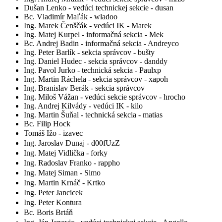
Dušan Lenko - vedúci technickej sekcie - dusan
Bc. Vladimír Maľák - wladoo
Ing. Marek Čenščák - vedúci IK - Marek
Ing. Matej Kurpel - informačná sekcia - Mek
Bc. Andrej Badin - informačná sekcia - Andreyco
Ing. Peter Barlík - sekcia správcov - bušty
Ing. Daniel Hudec - sekcia správcov - danddy
Ing. Pavol Jurko - technická sekcia - Paulxp
Ing. Martin Ráchela - sekcia správcov - xapoh
Ing. Branislav Berák - sekcia správcov
Ing. Miloš Vážan - vedúci sekcie správcov - hrocho
Ing. Andrej Kilvády - vedúci IK - kilo
Ing. Martin Šuňal - technická sekcia - matias
Bc. Filip Hock
Tomáš Ižo - izavec
Ing. Jaroslav Dunaj - d00fUzZ
Ing. Matej Vidlička - forky
Ing. Radoslav Franko - rappho
Ing. Matej Siman - Simo
Ing. Martin Krnáč - Krtko
Ing. Peter Jancicek
Ing. Peter Kontura
Bc. Boris Brtáň