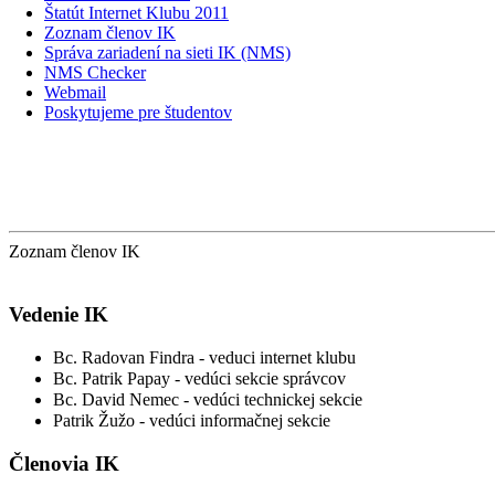
Štatút Internet Klubu 2011
Zoznam členov IK
Správa zariadení na sieti IK (NMS)
NMS Checker
Webmail
Poskytujeme pre študentov
Zoznam členov IK
Vedenie IK
Bc. Radovan Findra - veduci internet klubu
Bc. Patrik Papay -
vedúci sekcie správcov
Bc. David Nemec - vedúci technickej sekcie
Patrik Žužo -
vedúci informačnej sekcie
Členovia IK