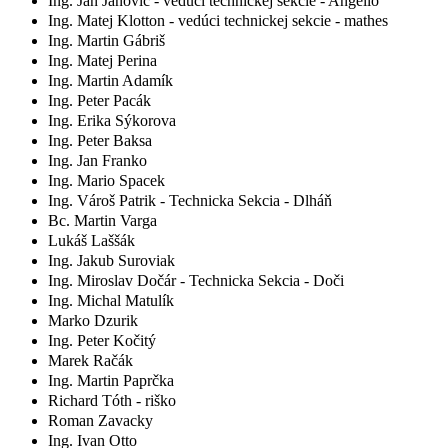
Ing. Ján Janovic - vedúci technickej sekcie - Angello
Ing. Matej Klotton - vedúci technickej sekcie - mathes
Ing. Martin Gábriš
Ing. Matej Perina
Ing. Martin Adamík
Ing. Peter Pacák
Ing.
Erika Sýkorova
Ing. Peter Baksa
Ing. Jan Franko
Ing. Mario Spacek
Ing. Vároš Patrik - Technicka Sekcia - Dlháň
Bc. Martin Varga
Lukáš Laššák
Ing. Jakub Suroviak
Ing.
Miroslav Dočár - Technicka Sekcia - Doči
Ing. Michal Matulík
Marko Dzurik
Ing. Peter Kočitý
Marek Račák
Ing. Martin Paprčka
Richard Tóth - riško
Roman Zavacky
Ing. Ivan Otto