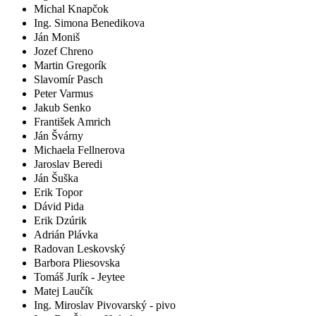
Michal Knapčok
Ing. Simona Benedikova
Ján Moniš
Jozef Chreno
Martin Gregorík
Slavomír Pasch
Peter Varmus
Jakub Senko
František Amrich
Ján Švárny
Michaela Fellnerova
Jaroslav Beredi
Ján Šuška
Erik Topor
Dávid Pida
Erik Dzúrik
Adrián Plávka
Radovan Leskovský
Barbora Pliesovska
Tomáš Jurík - Jeytee
Matej Laučík
Ing. Miroslav Pivovarský - pivo