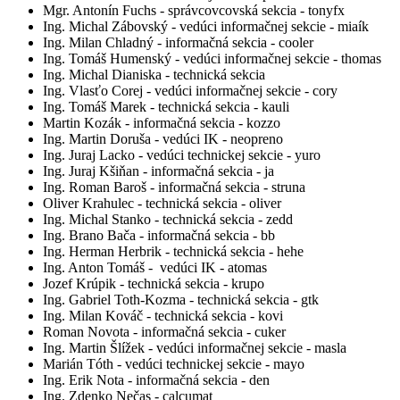
Mgr. Antonín Fuchs - správcovcovská sekcia - tonyfx
Ing. Michal Zábovský - vedúci informačnej sekcie - miaík
Ing. Milan Chladný - informačná sekcia - cooler
Ing. Tomáš Humenský - vedúci informačnej sekcie - thomas
Ing. Michal Dianiska - technická sekcia
Ing. Vlasťo Corej - vedúci informačnej sekcie - cory
Ing. Tomáš Marek - technická sekcia - kauli
Martin Kozák - informačná sekcia - kozzo
Ing. Martin Doruša - vedúci IK - neopreno
Ing. Juraj Lacko - vedúci technickej sekcie - yuro
Ing. Juraj Kšiňan - informačná sekcia - ja
Ing. Roman Baroš - informačná sekcia - struna
Oliver Krahulec - technická sekcia - oliver
Ing. Michal Stanko - technická sekcia - zedd
Ing. Brano Bača - informačná sekcia - bb
Ing. Herman Herbrik - technická sekcia - hehe
Ing. Anton Tomáš - vedúci IK - atomas
Jozef Krúpik - technická sekcia - krupo
Ing. Gabriel Toth-Kozma - technická sekcia - gtk
Ing. Milan Kováč - technická sekcia - kovi
Roman Novota - informačná sekcia - cuker
Ing. Martin Šlížek - vedúci informačnej sekcie - masla
Marián Tóth - vedúci technickej sekcie - mayo
Ing. Erik Nota - informačná sekcia - den
Ing. Zdenko Nečas - calcumat