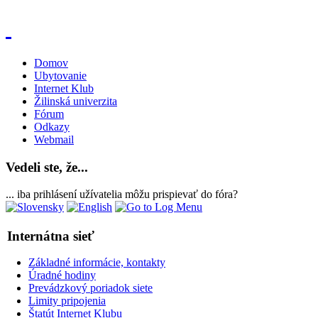
Domov
Ubytovanie
Internet Klub
Žilinská univerzita
Fórum
Odkazy
Webmail
Vedeli ste, že...
... iba prihlásení užívatelia môžu prispievať do fóra?
Internátna sieť
Základné informácie, kontakty
Úradné hodiny
Prevádzkový poriadok siete
Limity pripojenia
Štatút Internet Klubu