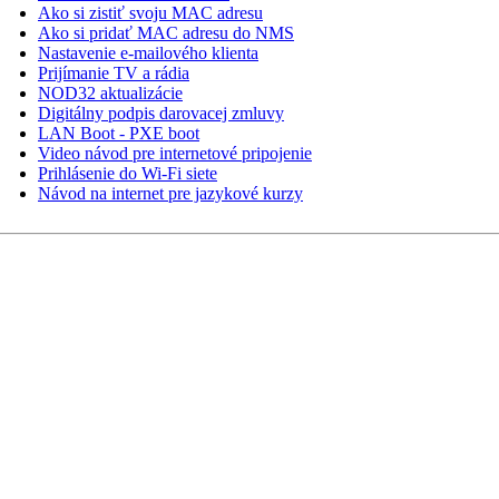
Ako si zistiť svoju MAC adresu
Ako si pridať MAC adresu do NMS
Nastavenie e-mailového klienta
Prijímanie TV a rádia
NOD32 aktualizácie
Digitálny podpis darovacej zmluvy
LAN Boot - PXE boot
Video návod pre internetové pripojenie
Prihlásenie do Wi-Fi siete
Návod na internet pre jazykové kurzy