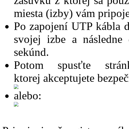
zásuvku z ktorej sa použí
miesta (izby) vám pripoj
Po zapojení UTP kábla d
svojej izbe a následne
sekúnd.
Potom spusťte str
ktorej akceptujete bezpeč
alebo: