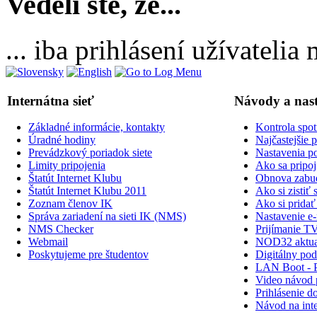
Vedeli ste, že...
... iba prihlásení užívateli
Internátna sieť
Návody a nas
Základné informácie, kontakty
Kontrola spot
Úradné hodiny
Najčastejšie 
Prevádzkový poriadok siete
Nastavenia po
Limity pripojenia
Ako sa pripoji
Štatút Internet Klubu
Obnova zabud
Štatút Internet Klubu 2011
Ako si zisti
Zoznam členov IK
Ako si prid
Správa zariadení na sieti IK (NMS)
Nastavenie e-
NMS Checker
Prijímanie TV
Webmail
NOD32 aktual
Poskytujeme pre študentov
Digitálny po
LAN Boot - 
Video návod p
Prihlásenie do
Návod na inte