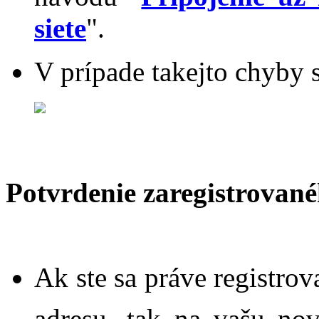
siete
".
V prípade takejto chyby 
Potvrdenie zaregistrované
Ak ste sa práve registrov
adresu, tak na vašu no