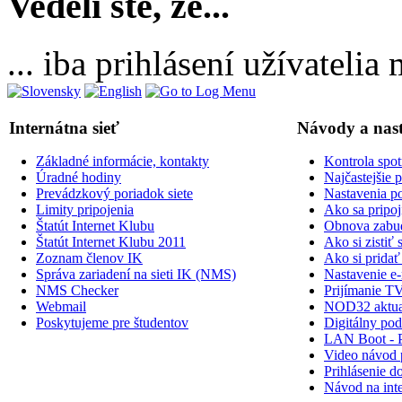
Vedeli ste, že...
... iba prihlásení užívateli
Internátna sieť
Návody a nas
Základné informácie, kontakty
Kontrola spot
Úradné hodiny
Najčastejšie 
Prevádzkový poriadok siete
Nastavenia po
Limity pripojenia
Ako sa pripoji
Štatút Internet Klubu
Obnova zabud
Štatút Internet Klubu 2011
Ako si zisti
Zoznam členov IK
Ako si prid
Správa zariadení na sieti IK (NMS)
Nastavenie e-
NMS Checker
Prijímanie TV
Webmail
NOD32 aktual
Poskytujeme pre študentov
Digitálny po
LAN Boot - 
Video návod p
Prihlásenie do
Návod na inte