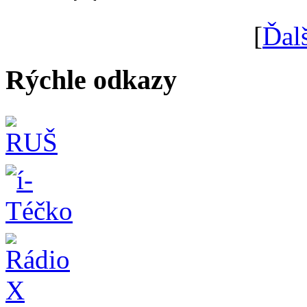
[
Ďal
Rýchle odkazy