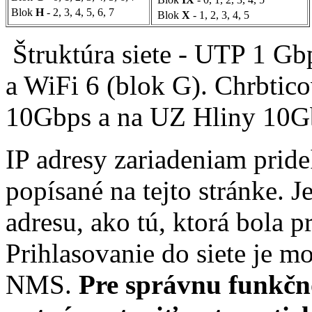
Blok
H
- 2, 3, 4, 5, 6, 7
Blok
X
- 1, 2, 3, 4, 5
Štruktúra siete - UTP 1 Gbp
a WiFi 6 (blok G). Chrbtico
10Gbps a na UZ Hliny 10G
IP adresy zariadeniam prid
popísané na tejto stránke. 
adresu, ako tú, ktorá bola
Prihlasovanie do siete je m
NMS.
Pre správnu funkčno