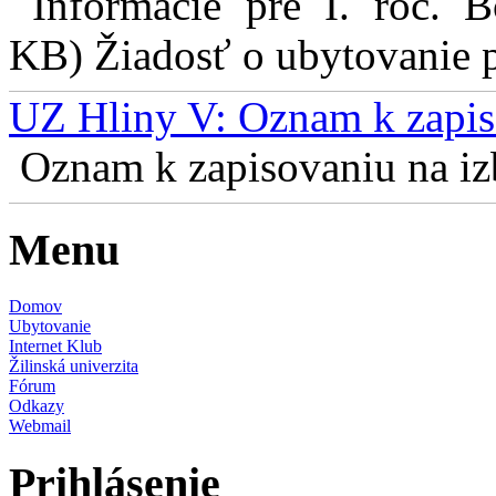
Informácie pre I. roč. 
KB) Žiadosť o ubytovanie pr
UZ Hliny V: Oznam k zapis
Oznam k zapisovaniu na izb
Menu
Domov
Ubytovanie
Internet Klub
Žilinská univerzita
Fórum
Odkazy
Webmail
Prihlásenie