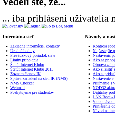
Vedeli ste, že...
... iba prihlásení užívateli
Internátna sieť
Návody a nas
Základné informácie, kontakty
Kontrola spot
Úradné hodiny
Najčastejšie 
Prevádzkový poriadok siete
Nastavenia po
Limity pripojenia
Ako sa pripoji
Štatút Internet Klubu
Obnova zabud
Štatút Internet Klubu 2011
Ako si zisti
Zoznam členov IK
Ako si prid
Správa zariadení na sieti IK (NMS)
Nastavenie e-
NMS Checker
Prijímanie TV
Webmail
NOD32 aktual
Poskytujeme pre študentov
Digitálny po
LAN Boot - 
Video návod p
Prihlásenie do
Návod na inte