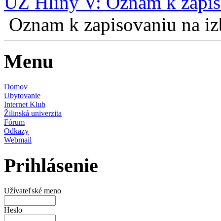
UZ Hliny V: Oznam k zapis
Oznam k zapisovaniu na izb
Menu
Domov
Ubytovanie
Internet Klub
Žilinská univerzita
Fórum
Odkazy
Webmail
Prihlásenie
Užívateľské meno
Heslo