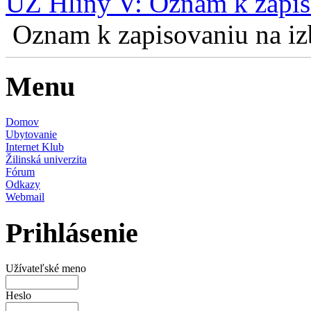
UZ Hliny V: Oznam k zapis
Oznam k zapisovaniu na izb
Menu
Domov
Ubytovanie
Internet Klub
Žilinská univerzita
Fórum
Odkazy
Webmail
Prihlásenie
Užívateľské meno
Heslo