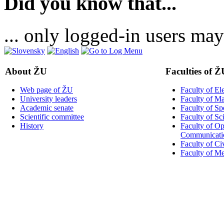
Did you know that...
... only logged-in users may
About ŽU
Faculties of Ž
Web page of ŽU
Faculty of El
University leaders
Faculty of M
Academic senate
Faculty of Sp
Scientific committee
Faculty of Sc
History
Faculty of Op
Communicati
Faculty of Ci
Faculty of M