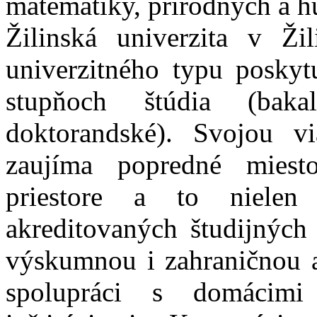
matematiky, prírodných a h
Žilinská univerzita v Ži
univerzitného typu poskyt
stupňoch štúdia (bakalár
doktorandské). Svojou vi
zaujíma popredné mies
priestore a to nielen
akreditovaných študijných
výskumnou i zahraničnou ak
spolupráci s domácim