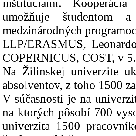
inštitúciami. Kooperácia
umožňuje študentom a
medzinárodných programo
LLP/ERASMUS, Leonardo
COPERNICUS, COST, v 5., 
Na Žilinskej univerzite u
absolventov, z toho 1500 z
V súčasnosti je na univerz
na ktorých pôsobí 700 vys
univerzita 1500 pracovník