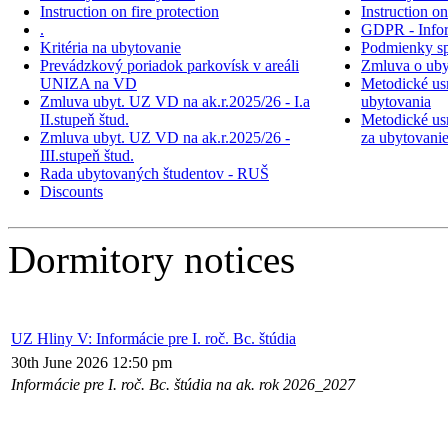
Instruction on fire protection
Instruction on
.
GDPR - Inform
Kritéria na ubytovanie
Podmienky sp
Prevádzkový poriadok parkovísk v areáli
Zmluva o uby
UNIZA na VD
Metodické usm
Zmluva ubyt. UZ VD na ak.r.2025/26 - I.a
ubytovania
II.stupeň štud.
Metodické usm
Zmluva ubyt. UZ VD na ak.r.2025/26 -
za ubytovani
III.stupeň štud.
Rada ubytovaných študentov - RUŠ
Discounts
Dormitory notices
UZ Hliny V: Informácie pre I. roč. Bc. štúdia
30th June 2026 12:50 pm
Informácie pre I. roč. Bc. štúdia na ak. rok 2026_2027