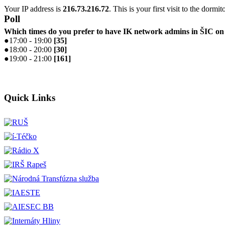
Your IP address is
216.73.216.72
. This is your first visit to the dormi
Poll
Which times do you prefer to have IK network admins in ŠIC 
●
17:00 - 19:00
[
35
]
●
18:00 - 20:00
[
30
]
●
19:00 - 21:00
[
161
]
Quick Links