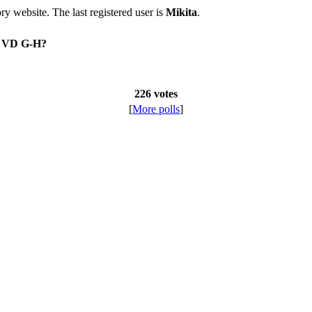
tory website. The last registered user is
Mikita
.
on VD G-H?
226 votes
[
More polls
]